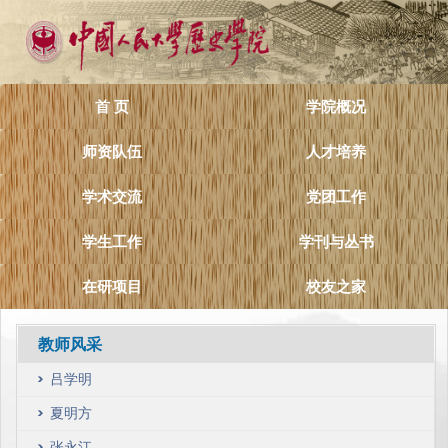
首 页
学院概况
师资队伍
人才培养
学术交流
党团工作
学生工作
学刊与丛书
在研项目
校友之家
教师风采
吕学明
夏明方
张永江