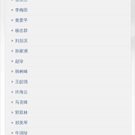
李梅田
黄爱平
杨念群
刘后滨
孙家洲
赵珍
韩树峰
王皖强
许海云
马克锋
郭双林
祁美琴
牛润珍