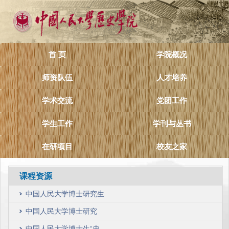
首 页
学院概况
师资队伍
人才培养
学术交流
党团工作
学生工作
学刊与丛书
在研项目
校友之家
课程资源
中国人民大学博士研究生
“史学前沿”2021年春季学
中国人民大学博士研究
期课程计划
生“史学前沿”2019年春季
中国人民大学博士生“史