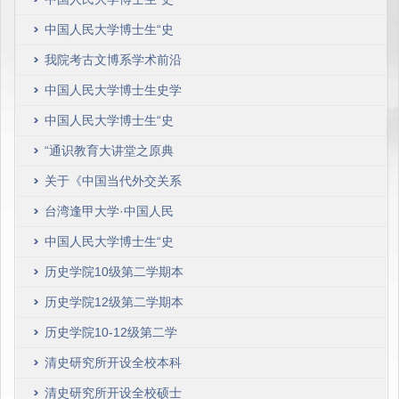
学期课程计划
学前沿”2018年春季学期
中国人民大学博士生“史
课程
学前沿”2017年春季学期
我院考古文博系学术前沿
课程
系列讲座预告（2016年春
中国人民大学博士生史学
季学期）
前沿2016年春季学期课程
中国人民大学博士生“史
安排
学前沿”（新史学讲座）
“通识教育大讲堂之原典
课程安排（2015年春季学
重温”系列讲座开讲 欢迎
关于《中国当代外交关系
期）
同学们前来交流
专题》课程选课的通知
台湾逢甲大学·中国人民
大学2014年度“古文物专
中国人民大学博士生“史
题研究”课程安排
学前沿”（新史学讲座）
历史学院10级第二学期本
课程安排（2014年春季学
科课程表
历史学院12级第二学期本
期）
科课程表
历史学院10-12级第二学
期本科课程表
清史研究所开设全校本科
选修课程
清史研究所开设全校硕士