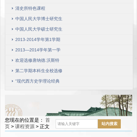
生选修课程
清史所特色课程
中国人民大学博士研究生
选课演示
中国人民大学硕士研究生
选课演示
2013-2014学年第1学期
清史所博士研究生课程表
2013—2014学年第一学
期本科生全校选修课课表
欢迎选修唐纳德.沃斯特
《环境史研究》硕士生课
第二学期本科生全校选修
程
课课表，2012—2013学
“现代西方史学理论经典
年
文献研读”课程安排（陆
扬博士）
您现在的位置是：
首
页
>
课程资源
> 正文