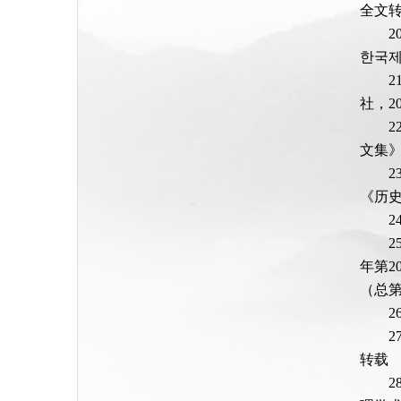
全文
한국제
社，20
文集》
《历史
年第2
（总第
转载