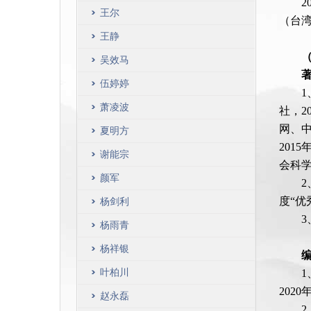
2
王尔
（台
王静
吴效马
伍婷婷
萧凌波
社，2
网、中
夏明方
201
谢能宗
会科
颜军
度“优
杨剑利
杨雨青
杨祥银
叶柏川
2020
赵永磊