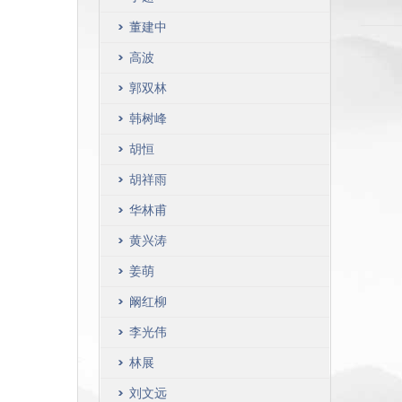
董建中
高波
郭双林
韩树峰
胡恒
胡祥雨
华林甫
黄兴涛
姜萌
阚红柳
李光伟
林展
刘文远