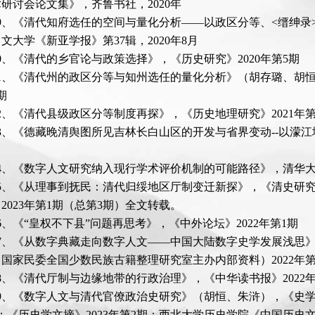
研讨会论文集》，齐鲁书社，2020年
29、《清代知府选任的空间与量化分析——以政区分等、<缙绅
文大学《新亚学报》第37辑，2020年8月
30、《清代的乡官论与政策选择》，《历史研究》2020年第5期
31、《清代州的政区分等与知州选任的量化分析》（胡存璐、胡恒
期
32、《清代县级政区分等制度再探》，《历史地理研究》2021年第
33、《德藏晚清舆图所见吉林长白山区的开发与省界变动--以濛江
34、《数字人文研究纳入现行学术评价机制的可能路径》，清华大学
35、《从理事到抚民：清代归绥地区厅制变迁新探》，《清史研究
2023年第1期（总第3期）全文转载。
6、《“皇权不下县”问题再思考》，《中外论坛》2022年第1期
37、《从数字典藏走向数字人文——中国大陆数字史学发展浅思》
国家民委全国少数民族古籍整理研究室主办内部资料）2022年
8、《清代厅制与边缘地带的行政治理》，《中华读书报》2022年6
39、《数字人文与清代官僚政治史研究》（胡恒、朱浒），《史学月刊
；《历史学文摘》2023年第2期；西北大学历史学院《中国历史