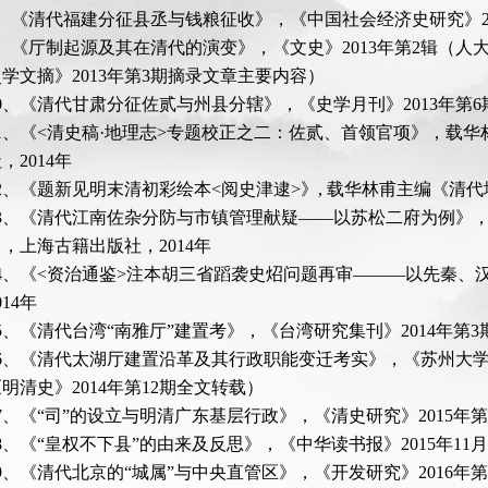
8、《清代福建分征县丞与钱粮征收》，《中国社会经济史研究》20
9、《厅制起源及其在清代的演变》，《文史》2013年第2辑（人大
学文摘》2013年第3期摘录文章主要内容）
10、《清代甘肃分征佐贰与州县分辖》，《史学月刊》2013年第6
11、《<清史稿·地理志>专题校正之二：佐贰、首领官项》，载
，2014年
12、《题新见明末清初彩绘本<阅史津逮>》, 载华林甫主编《清代
13、《清代江南佐杂分防与市镇管理献疑——以苏松二府为例》
，上海古籍出版社，2014年
14、《<资治通鉴>注本胡三省蹈袭史炤问题再审———以先秦、汉
14年
5、《清代台湾“南雅厅”建置考》，《台湾研究集刊》2014年第3
16、《清代太湖厅建置沿革及其行政职能变迁考实》，《苏州大学
明清史》2014年第12期全文转载）
7、《“司”的设立与明清广东基层行政》，《清史研究》2015年第
8、《“皇权不下县”的由来及反思》，《中华读书报》2015年11月
9、《清代北京的“城属”与中央直管区》，《开发研究》2016年第