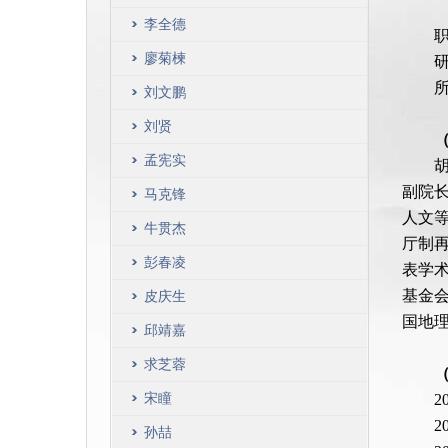
李全德
廖菊楝
刘文鹏
刘贤
孟宪实
副院长
马克锋
人文
牛贯杰
厅制
彭春凌
表学
基金
皮庆生
国地
邱靖嘉
求芝蓉
宋瞳
2
2
孙喆