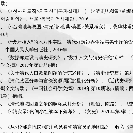
转载）
20、《<청사지도집>의편찬이론과실제》（ 《<清史地图集>的
학술회의》，서울 :동북아역사재단，2016
21、《<台湾地舆总图>与光绪<会典•舆图>关系考实》，载华林
16年
22、《“犬牙相入”的地方性实践：清代湘黔边界争端与晃州厅的
，中国人民大学出版社，2016年
23、《数据库建设与清史研究》，“数字人文与清史研究”专栏，《
学文摘》2017年第1期转摘）
24、《关于清代人口数量问题的研究述评》，《清史研究集》第九
25、《清代政区分等与官僚资源调配的量化分析》，《近代史研究》2
0期全文转载；《中国社会科学文摘》2019年第10期论点摘编；
1期）摘编。
26、《清代地域回避之争的脉络及其分析》（胡恒、陈路），《史林
27、《<清实录>内阁小红绫本下落考》，《文史》2020年第2辑
28、《从<校邠庐抗议>签注意见看晚清官员的地图观》，收入《新