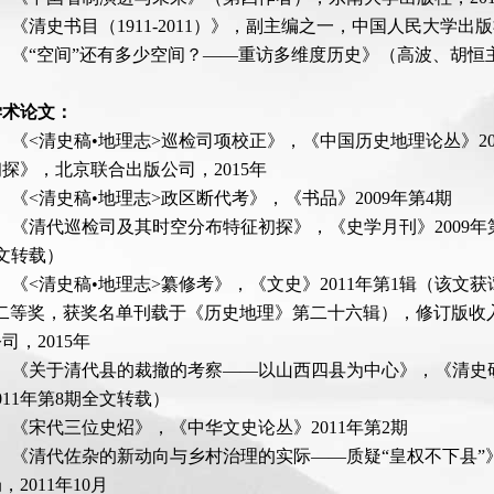
、《清史书目（1911-2011）》，副主编之一，中国人民大学出版社
4、《“空间”还有多少空间？——重访多维度历史》（高波、胡恒主
学术论文：
1、《<清史稿•地理志>巡检司项校正》，《中国历史地理论丛》2
探》，北京联合出版公司，2015年
、《<清史稿•地理志>政区断代考》，《书品》2009年第4期
3、《清代巡检司及其时空分布特征初探》，《史学月刊》2009年第
文转载）
4、《<清史稿•地理志>纂修考》，《文史》2011年第1辑（该
”二等奖，获奖名单刊载于《历史地理》第二十六辑），修订版收
司，2015年
5、《关于清代县的裁撤的考察——以山西四县为中心》，《清史研
011年第8期全文转载）
6、《宋代三位史炤》，《中华文史论丛》2011年第2期
7、《清代佐杂的新动向与乡村治理的实际——质疑“皇权不下县”
，2011年10月