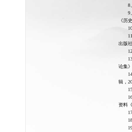
《历史
出版社
论集》
辑，20
1
资料《
1
1
1