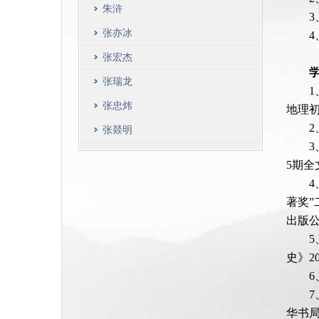
朱浒
3
张亦冰
张宏杰
张瑞龙
张忠炜
地理初
2
张燚明
5期全
著奖
出版公
史》2
华书局