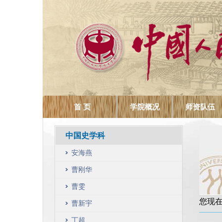
首 页
学院概况
师资队伍
中国史学科
安海燕
曹刚华
曹雯
您现
曹新宇
丁超