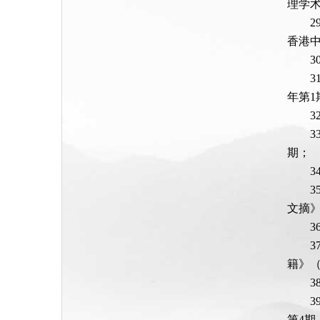
理学术
香港中
年第1
期；
文摘》
3
籍》（
3
第4期