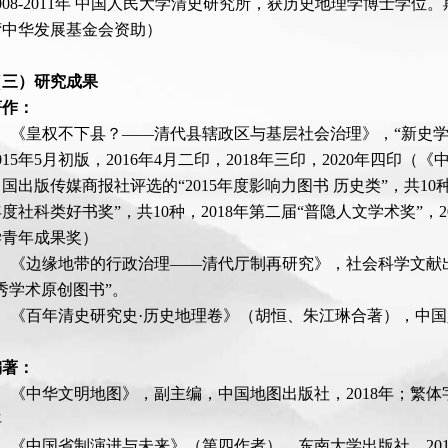
008-2011年 中国人民大学清史研究所，获历史地理学博士学位。
湾中华发展基金会资助）
（三）研究成果
著作：
1、《皇权不下县？——清代县辖政区与基层社会治理》，“新史
015年5月初版，2016年4月二印，2018年三印，2020年四印
国出版传媒商报社评选的“2015年度影响力图书 历史类”，共1
5年度社科类好书奖”，共10种，2018年第二届“普隐人文学术奖”
学青年成果奖）
2、《边缘地带的行政治理——清代厅制再研究》，社会科学文献出版
秀学术原创图书”。
3、《百年清史研究史·历史地理卷》（胡恒、朱江琳合著），中国人
编著：
1、《中华文明地图》，副主编，中国地图出版社，2018年；繁
年
2、《中国省制演进与未来》（第四作者），东南大学出版社，201