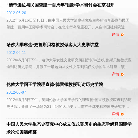
“清帝逊位与民国肇建一百周年”国际学术研讨会在京召开
2012-06-20
2012年6月16日至18日，由中国人民大学清史研究所主办的清帝逊位与民国
肇建一百周年国际学术研讨会，在北京蟹岛隆重召开。来自中国社科院近代
史所、上海社科院历史所、北京大学、清华大学、中国人民大学...
详情
哈佛大学琳达•史鲁斯贝格教授做客人大史学讲堂
2012-06-11
2012年6月8日下午，哈佛大学女性文化研究所副所长琳达•史鲁斯贝格教授应
邀到访历史学院，并做了一场题为从女性文学到鸡仔文学的学术讲座，该讲
座是人大史学讲堂系列讲座的第三十五讲。讲座由历史学院许海云...
详情
伦敦大学国王学院理查德•德雷顿教授到访历史学院
2012-06-07
2012年6月5日下午，英国伦敦大学国王学院的理查德•德雷顿教授应邀到访历
史学院，并做了一场题为21世纪的大历史：目前在全球史和跨国史研究中的
方法的学术讲座，该讲座是人大史学讲堂系列讲座的第...
详情
中国人民大学生态史研究中心成立仪式暨历史的生态学解释国际学
术论坛圆满闭幕