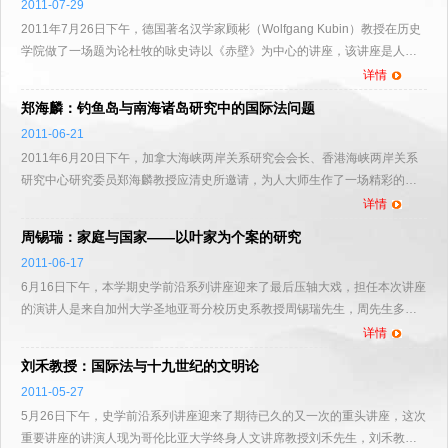
2011-07-29
2011年7月26日下午，德国著名汉学家顾彬（Wolfgang Kubin）教授在历史
学院做了一场题为论杜牧的咏史诗以《赤壁》为中心的讲座，该讲座是人大
史学讲堂系列讲座的第二十二讲。 顾彬教授是当...
详情
郑海麟：钓鱼岛与南海诸岛研究中的国际法问题
2011-06-21
2011年6月20日下午，加拿大海峡两岸关系研究会会长、香港海峡两岸关系
研究中心研究委员郑海麟教授应清史所邀请，为人大师生作了一场精彩的报
告，郑教授的报告题目为钓鱼岛与南海诸岛研究中的国际法问题...
详情
周锡瑞：家庭与国家——以叶家为个案的研究
2011-06-17
6月16日下午，本学期史学前沿系列讲座迎来了最后压轴大戏，担任本次讲座
的演讲人是来自加州大学圣地亚哥分校历史系教授周锡瑞先生，周先生多年
来从事于中国近代史研究，对中国近代社会变迁和革命研究有...
详情
刘禾教授：国际法与十九世纪的文明论
2011-05-27
5月26日下午，史学前沿系列讲座迎来了期待已久的又一次的重头讲座，这次
重要讲座的讲演人现为哥伦比亚大学终身人文讲席教授刘禾先生，刘禾教授