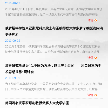
2011-10-13
2011年10月11日下午，历史学院三层会议室座无虚席，斯坦福大学著名经济
学家雨宫健教授应邀到访，做了一场题为古代中国与古代希腊的经济和经济
学的报告，这是人大史学讲堂系列讲座的第二十五讲。讲座吸...
详情
俄罗斯科学院米亚斯尼科夫院士与圣彼得堡大学多罗宁教授访问清
史研究所
2011-09-22
2011年9月20日，俄罗斯科学院社会科学科研信息研究所В.С.米亚斯尼科夫
院士与圣彼得堡大学东方系Б.Г.多罗宁教授访问清史研究所，所长黄兴涛及本
所教师戴寅、叶柏川、刘贤等人与其举行座谈，双方就清...
详情
清史研究所举办“以中国为方法，以世界为目的——沟口雄三的学
术思想世界”研讨会
2011-09-09
为了纪念日本著名汉学家、中国思想史研究专家沟口雄三先生，2011年9月8
日，中国人民大学清史研究所与三联书店联合举办以中国为方法，以世界为
目的沟口雄三的学术思想世界国际学术研讨会，会议邀请
详情
德国著名汉学家顾彬教授做客人大史学讲堂