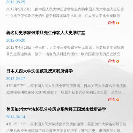
2012-05-25
2012年5月23日，由中国人民大学历史学院主办的中国人民大学生态史研究
中心成立仪式暨历史的生态学解释国际学术论坛，在人民大学逸夫楼国际交
流中心第一会议室隆重举行。 中国人民大学副校长冯
详情
著名历史学家钱乘旦先生作客人大史学讲堂
2012-04-20
2012年4月18日下午三时，人文楼三楼会议室座无虚席，著名历史学家钱乘
旦先生应邀到访，做了一场名为从封建到现代：欧洲国家形态的历史演变的
精彩演讲。该讲座系人大史学讲堂系列讲座的第二十九讲，由历...
详情
日本关西大学沈国威教授来我所讲学
2012-04-17
4月16日下午，应中国人民大学清史研究所邀请，日本关西大学著名学者沈国
威教授在明德主楼0207教室做了一场题为新名词研究的历史场景：以柴萼
《新名词》为例的学术报告。讲座由清史研究所所长黄兴涛教授...
详情
美国加州大学洛杉矶分校历史系教授王国斌来我所讲学
2014-04-14
4月12日下午，应中国人民大学清史研究所的邀请，美国加州大学洛杉矶分校
历史系教授王国斌做了以经济史与发展经济学：谁的历史，谁的发展为题的