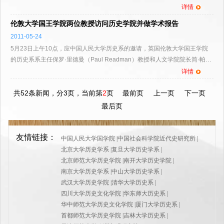
多年来从事于跨文化沟通的研究，其提出了跨语际实践这一概...
详情
伦敦大学国王学院两位教授访问历史学院并做学术报告
2011-05-24
5月23日上午10点，应中国人民大学历史系的邀请，英国伦敦大学国王学院
的历史系系主任保罗·里德曼（Paul Readman）教授和人文学院院长简·帕尔
默沃斯基（Jan Palmowski）教授在人文楼三层历史系会议...
详情
共52条新闻，分3页，当前第
2
页
最前页
上一页
下一页
最后页
友情链接：
中国人民大学国学院
|
中国社会科学院近代史研究所
|
北京大学历史学系
|
复旦大学历史学系
|
北京师范大学历史学院
|
南开大学历史学院
|
南京大学历史学系
|
中山大学历史学系
|
武汉大学历史学院
|
清华大学历史系
|
四川大学历史文化学院
|
华东师大历史系
|
华中师范大学历史文化学院
|
厦门大学历史系
|
首都师范大学历史学院
|
吉林大学历史系
|