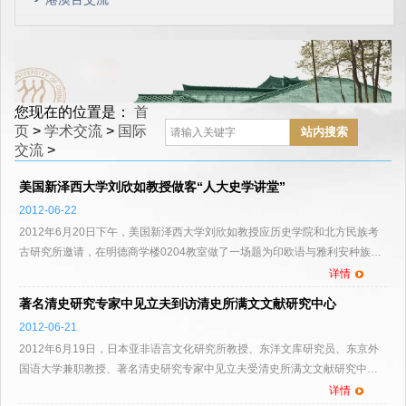
您现在的位置是：
首
页
>
学术交流
>
国际
交流
>
美国新泽西大学刘欣如教授做客“人大史学讲堂”
2012-06-22
2012年6月20日下午，美国新泽西大学刘欣如教授应历史学院和北方民族考
古研究所邀请，在明德商学楼0204教室做了一场题为印欧语与雅利安种族
（Indo- European Languages and the Aryan Race）的学...
详情
著名清史研究专家中见立夫到访清史所满文文献研究中心
2012-06-21
2012年6月19日，日本亚非语言文化研究所教授、东洋文库研究员、东京外
国语大学兼职教授、著名清史研究专家中见立夫受清史所满文文献研究中心
之邀到访，并进行了题为《近时在海外清史研究动态和满蒙文史...
详情