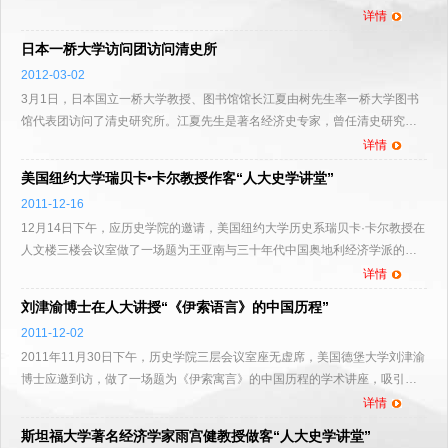
学术报告。讲座由清史研究所杨念群教授主持，黄兴涛教授、...
详情
日本一桥大学访问团访问清史所
2012-03-02
3月1日，日本国立一桥大学教授、图书馆馆长江夏由树先生率一桥大学图书
馆代表团访问了清史研究所。江夏先生是著名经济史专家，曾任清史研究所
客座讲授。清史所所长黄兴涛教授、前所长成崇德教授、副所...
详情
美国纽约大学瑞贝卡•卡尔教授作客“人大史学讲堂”
2011-12-16
12月14日下午，应历史学院的邀请，美国纽约大学历史系瑞贝卡·卡尔教授在
人文楼三楼会议室做了一场题为王亚南与三十年代中国奥地利经济学派的批
评的学术报告。这是人大史学讲堂系列讲座的第二十七讲。...
详情
刘津渝博士在人大讲授“《伊索语言》的中国历程”
2011-12-02
2011年11月30日下午，历史学院三层会议室座无虚席，美国德堡大学刘津渝
博士应邀到访，做了一场题为《伊索寓言》的中国历程的学术讲座，吸引了
来自于人民大学、北京大学等部分在京高校的数十位老师和同...
详情
斯坦福大学著名经济学家雨宫健教授做客“人大史学讲堂”