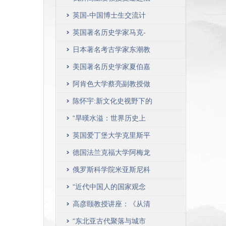
初稿》
英访问讲学
英国-中国博士生交流计
划(UK-China PhD
英国著名历史学家马克-
Placement Programme)
阿莫诺做客人大史学讲堂
日本著名考古学家东潮教
授做客历史学院
美国著名历史学家夏伯嘉
教授做客人大史学讲堂
阿肯色大学蔡亮副教授做
客人大史学讲堂
陈怀宇:新文化史视野下的
动物研究
“旱暵水溢：世界历史上
的河流、洪涝与旱灾”国
英国爱丁堡大学克里斯平
际学术研讨会在京隆重举
•贝茨教授做客人大史学
德国法兰克福大学阿梅龙
办
讲堂
教授做客历史学院
俄罗斯科学院米亚斯尼科
夫院士访问清史研究所
“近代中国人的国家观念
与世界意识”国际学术研
高彦颐教授讲座：《从清
讨会成功召开
初女琢砚家顾二娘谈到研
“东北亚古代聚落与城市