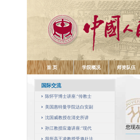
首 页
学院概况
师资队伍
国际交流
陈怀宇博士讲座:“传教士
与近代中国的宗教学”
美国惠特曼学院达白安副
教授讲座 预告
沈国威教授在清史所讲
您现
座:“从‘启迪民智’到‘陶铸国
孙江教授应邀讲座:“现代
民’——以《国民必读课本
中国的记忆之场”
我所高王凌教授受邀赴法