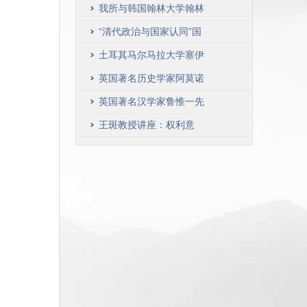
取向
——孙中山、梅屋庄吉的
我所与韩国翰林大学翰林
交谊及其时代”国际学术
科学院签订合作协议
“清代政治与国家认同”国
研讨会在我校成功
际学术研讨会在北京香山
土耳其马尔马拉大学塞伊
召开
菲凯南教授做客人大史学
英国著名历史学家阿莫诺
讲堂
教授在我院作学术报告
英国著名汉学家鲁惟一先
生做客“人大史学讲堂”
王斑教授讲座：权利意
识、社会运动与当代中国
社会与国家