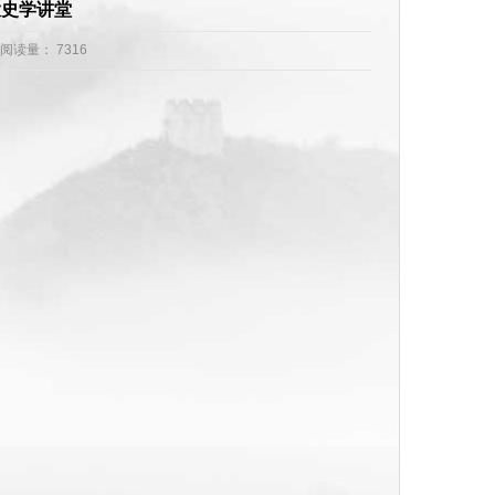
大史学讲堂
12 阅读量：
7316