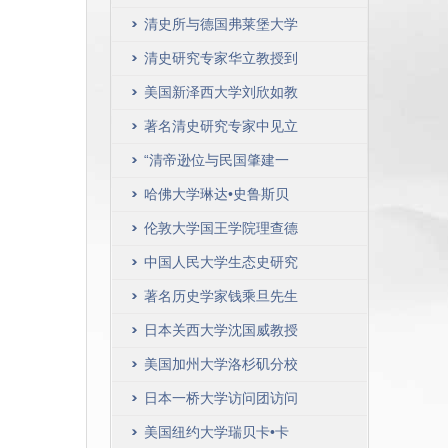
究工匠及物质文化史的一
考古国际学术研讨会”隆
清史所与德国弗莱堡大学
些相关问题》
重举行
人文学院签订合作协议
清史研究专家华立教授到
访清史研究所
美国新泽西大学刘欣如教
授做客“人大史学讲堂”
著名清史研究专家中见立
夫到访清史所满文文献研
“清帝逊位与民国肇建一
究中心
百周年”国际学术研讨会
哈佛大学琳达•史鲁斯贝
在京召开
格教授做客人大史学讲堂
伦敦大学国王学院理查德
•德雷顿教授到访历史学
中国人民大学生态史研究
院
中心成立仪式暨历史的生
著名历史学家钱乘旦先生
态学解释国际学术论坛圆
作客人大史学讲堂
日本关西大学沈国威教授
满闭幕
来我所讲学
美国加州大学洛杉矶分校
历史系教授王国斌来我所
日本一桥大学访问团访问
讲学
清史所
美国纽约大学瑞贝卡•卡