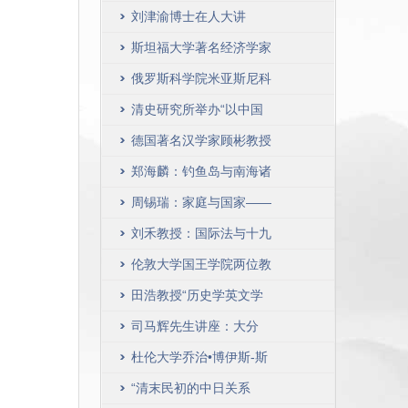
尔教授作客“人大史学讲
刘津渝博士在人大讲
堂”
授“《伊索语言》的中国
斯坦福大学著名经济学家
历程”
雨宫健教授做客“人大史
俄罗斯科学院米亚斯尼科
学讲堂”
夫院士与圣彼得堡大学多
清史研究所举办“以中国
罗宁教授访问清史研究所
为方法，以世界为目的
德国著名汉学家顾彬教授
——沟口雄三的学术思想
做客人大史学讲堂
郑海麟：钓鱼岛与南海诸
世界”研讨会
岛研究中的国际法问题
周锡瑞：家庭与国家——
以叶家为个案的研究
刘禾教授：国际法与十九
世纪的文明论
伦敦大学国王学院两位教
授访问历史学院并做学术
田浩教授“历史学英文学
报告
术写作”课程开讲
司马辉先生讲座：大分
流：试析17世纪以来中国
杜伦大学乔治•博伊斯-斯
经济发展之历史研究的新
通教授访问历史学院
“清末民初的中日关系